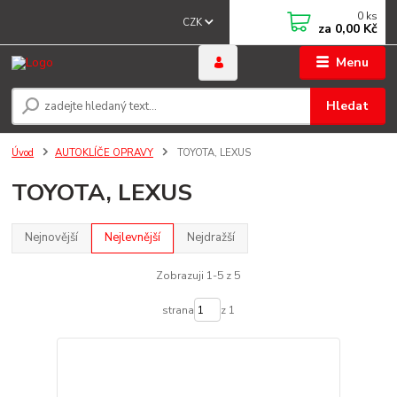
0
ks
CZK
za
0,00 Kč
Menu
Hledat
Úvod
AUTOKLÍČE OPRAVY
TOYOTA, LEXUS
TOYOTA, LEXUS
Nejnovější
Nejlevnější
Nejdražší
Zobrazuji 1-5 z 5
strana
z 1