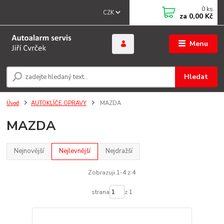
0
ks
CZK
za
0,00 Kč
Menu
Hledat
Úvod
AUTOKLÍČE OPRAVY
MAZDA
MAZDA
Nejnovější
Nejlevnější
Nejdražší
Zobrazuji 1-4 z 4
strana
z 1