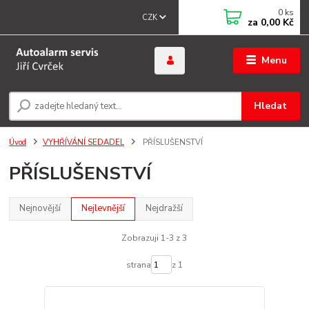
0
ks
CZK
za
0,00 Kč
Menu
Hledat
Úvod
VYHŘÍVÁNÍ SEDADEL
PŘÍSLUŠENSTVÍ
PŘÍSLUŠENSTVÍ
Nejnovější
Nejlevnější
Nejdražší
Zobrazuji 1-3 z 3
strana
z 1