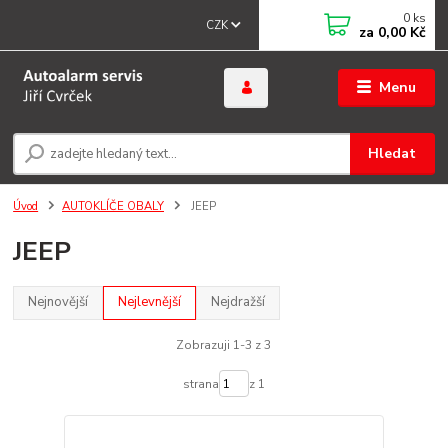
0
ks
CZK
za
0,00 Kč
Menu
Hledat
Úvod
AUTOKLÍČE OBALY
JEEP
JEEP
Nejnovější
Nejlevnější
Nejdražší
Zobrazuji 1-3 z 3
strana
z 1