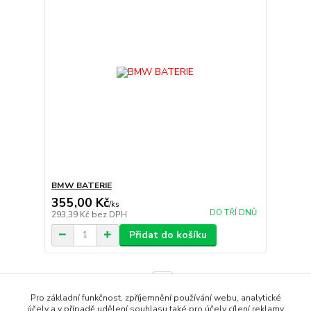
BMW BATERIE
355,00 Kč
/
ks
DO TŘÍ DNŮ
293,39 Kč
bez DPH
Přidat do košíku
strana
z 1
Pro základní funkčnost, zpříjemnění používání webu, analytické
účely a v případě udělení souhlasu také pro účely cílení reklamy