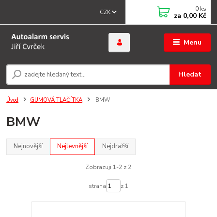
0
ks
CZK
za
0,00 Kč
Menu
Hledat
Úvod
GUMOVÁ TLAČÍTKA
BMW
BMW
Nejnovější
Nejlevnější
Nejdražší
Zobrazuji 1-2 z 2
strana
z 1