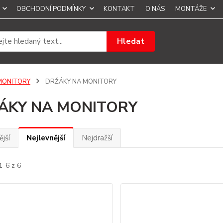
OBCHODNÍ PODMÍNKY
KONTAKT
O NÁS
MONTÁŽE
Hledat
MONITORY
DRŽÁKY NA MONITORY
ÁKY NA MONITORY
jší
Nejlevnější
Nejdražší
1-6 z 6