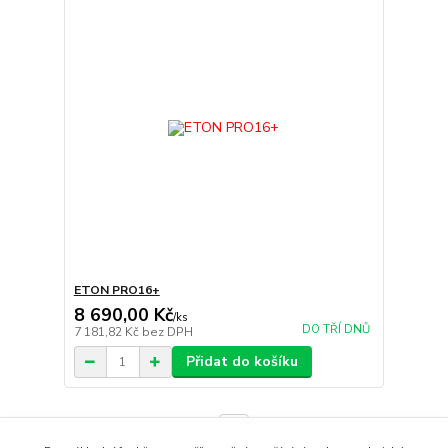
ETON PRO16+
8 690,00 Kč
/
ks
DO TŘÍ DNŮ
7 181,82 Kč
bez DPH
Přidat do košíku
strana
z 1