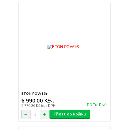
ETON POW16+
6 990,00 Kč
/
ks
DO TŘÍ DNŮ
5 776,86 Kč
bez DPH
Přidat do košíku