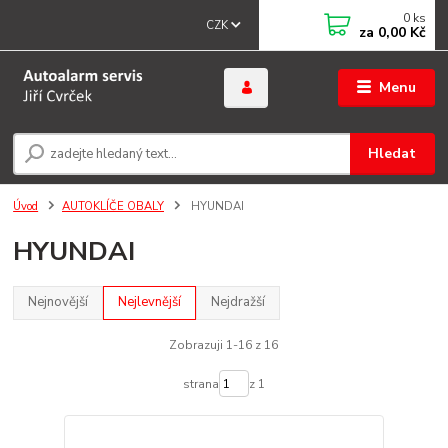
0
ks
CZK
za
0,00 Kč
Menu
Hledat
Úvod
AUTOKLÍČE OBALY
HYUNDAI
HYUNDAI
Nejnovější
Nejlevnější
Nejdražší
Zobrazuji 1-16 z 16
strana
z 1