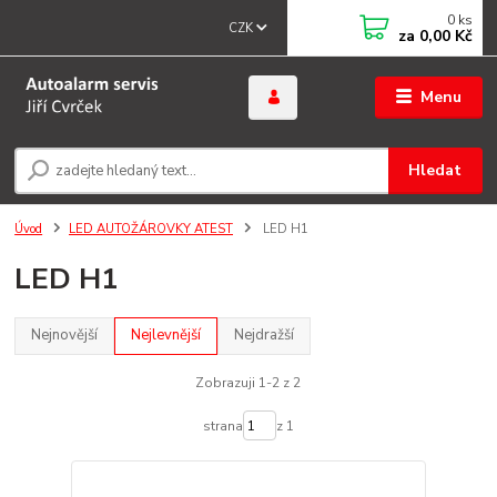
0
ks
CZK
za
0,00 Kč
Menu
Hledat
Úvod
LED AUTOŽÁROVKY ATEST
LED H1
LED H1
Nejnovější
Nejlevnější
Nejdražší
Zobrazuji 1-2 z 2
strana
z 1