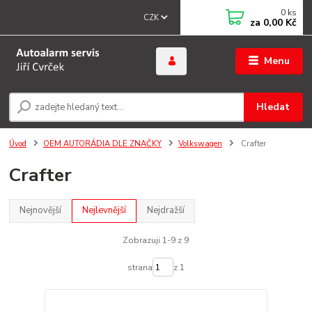
0
ks
CZK
za
0,00 Kč
Menu
Hledat
Úvod
OEM AUTORÁDIA DLE ZNAČKY
Volkswagen
Crafter
Crafter
Nejnovější
Nejlevnější
Nejdražší
Zobrazuji 1-9 z 9
strana
z 1