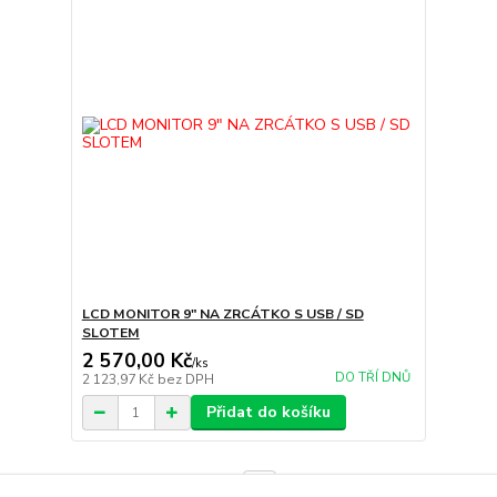
LCD MONITOR 9" NA ZRCÁTKO S USB / SD
SLOTEM
2 570,00 Kč
/
ks
DO TŘÍ DNŮ
2 123,97 Kč
bez DPH
Přidat do košíku
strana
z 1