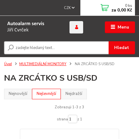
0
ks
CZK
za
0,00 Kč
Menu
Hledat
Úvod
MULTIMEDIÁLNÍ MONITORY
NA ZRCÁTKO S USB/SD
NA ZRCÁTKO S USB/SD
Nejnovější
Nejlevnější
Nejdražší
Zobrazuji 1-3 z 3
strana
z 1