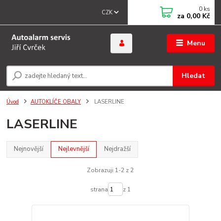
0
ks
CZK
za
0,00 Kč
Menu
Hledat
Úvod
AUTOKLÍČE OBALY
LASERLINE
LASERLINE
Nejnovější
Nejlevnější
Nejdražší
Zobrazuji 1-2 z 2
strana
z 1