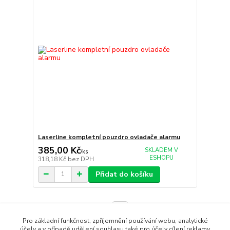
Laserline kompletní pouzdro ovladače alarmu
385,00 Kč
SKLADEM V
/
ks
ESHOPU
318,18 Kč
bez DPH
Přidat do košíku
strana
z 1
Pro základní funkčnost, zpříjemnění používání webu, analytické
účely a v případě udělení souhlasu také pro účely cílení reklamy