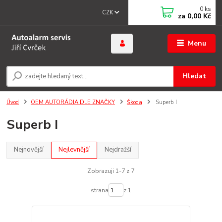
0
ks
CZK
za
0,00 Kč
Menu
Hledat
Úvod
OEM AUTORÁDIA DLE ZNAČKY
Škoda
Superb I
Superb I
Nejnovější
Nejlevnější
Nejdražší
Zobrazuji 1-7 z 7
strana
z 1