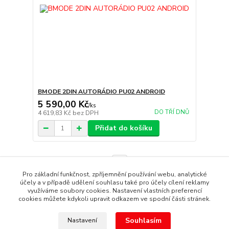
BMODE 2DIN AUTORÁDIO PU02 ANDROID
5 590,00 Kč
/
ks
DO TŘÍ DNŮ
4 619,83 Kč
bez DPH
Přidat do košíku
strana
z 1
Pro základní funkčnost, zpříjemnění používání webu, analytické
účely a v případě udělení souhlasu také pro účely cílení reklamy
využíváme soubory cookies. Nastavení vlastních preferencí
cookies můžete kdykoli upravit odkazem ve spodní části stránek.
Souhlasím
Nastavení
Copyright © 1987 - 2022 autoalarmyhk.cz Jiří Cvrček, Autoalarm