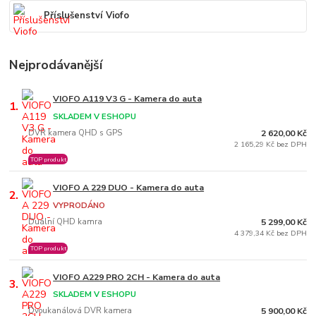
Příslušenství Viofo
Nejprodávanější
VIOFO A119 V3 G - Kamera do auta
1.
SKLADEM V ESHOPU
DVR kamera QHD s GPS
2 620,00 Kč
2 165,29 Kč bez DPH
TOP produkt
VIOFO A 229 DUO - Kamera do auta
2.
VYPRODÁNO
Duální QHD kamra
5 299,00 Kč
4 379,34 Kč bez DPH
TOP produkt
VIOFO A229 PRO 2CH - Kamera do auta
3.
SKLADEM V ESHOPU
Dvoukanálová DVR kamera
5 900,00 Kč