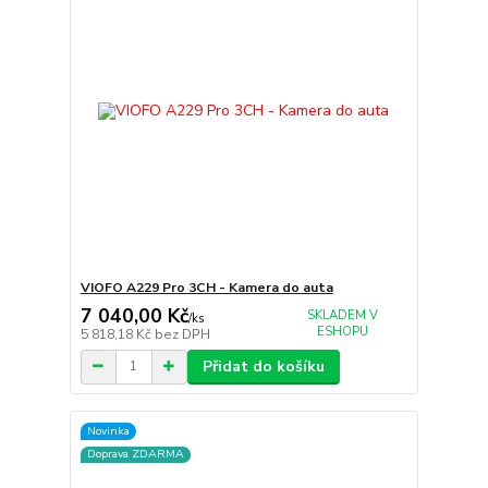
VIOFO A229 Pro 3CH - Kamera do auta
7 040,00 Kč
SKLADEM V
/
ks
ESHOPU
5 818,18 Kč
bez DPH
Přidat do košíku
Novinka
Doprava ZDARMA