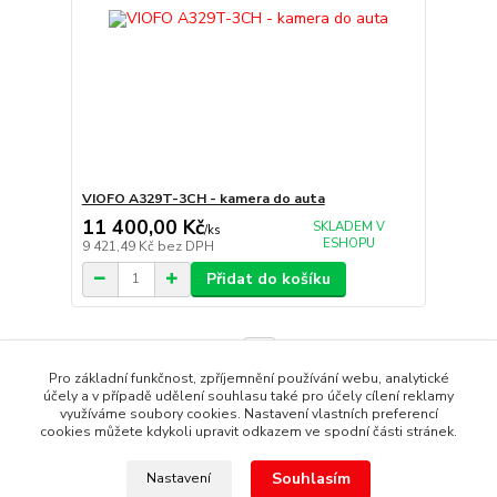
VIOFO A329T-3CH - kamera do auta
11 400,00 Kč
SKLADEM V
/
ks
ESHOPU
9 421,49 Kč
bez DPH
Přidat do košíku
strana
z 1
Pro základní funkčnost, zpříjemnění používání webu, analytické
účely a v případě udělení souhlasu také pro účely cílení reklamy
využíváme soubory cookies. Nastavení vlastních preferencí
cookies můžete kdykoli upravit odkazem ve spodní části stránek.
Souhlasím
Nastavení
Copyright © 1987 - 2022 autoalarmyhk.cz Jiří Cvrček, Autoalarm