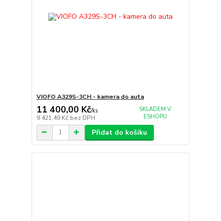
VIOFO A329S-3CH - kamera do auta
11 400,00 Kč
SKLADEM V
/
ks
ESHOPU
9 421,49 Kč
bez DPH
Přidat do košíku