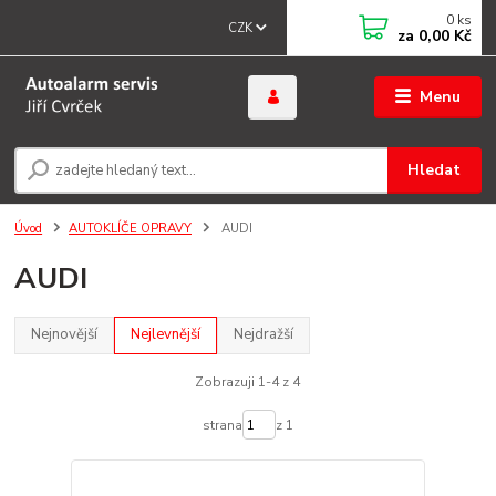
0
ks
CZK
za
0,00 Kč
Menu
Hledat
Úvod
AUTOKLÍČE OPRAVY
AUDI
AUDI
Nejnovější
Nejlevnější
Nejdražší
Zobrazuji 1-4 z 4
strana
z 1