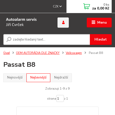
0
ks
CZK
za
0,00 Kč
Menu
Hledat
Úvod
OEM AUTORÁDIA DLE ZNAČKY
Volkswagen
Passat B8
Passat B8
Nejnovější
Nejlevnější
Nejdražší
Zobrazuji 1-9 z 9
strana
z 1