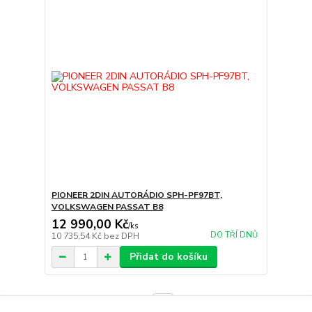
PIONEER 2DIN AUTORÁDIO SPH-PF97BT,
VOLKSWAGEN PASSAT B8
12 990,00 Kč
/
ks
DO TŘÍ DNŮ
10 735,54 Kč
bez DPH
Přidat do košíku
strana
z 1