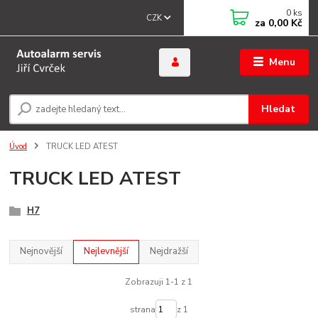
0
ks
CZK
za
0,00 Kč
Menu
Hledat
Úvod
TRUCK LED ATEST
TRUCK LED ATEST
H7
Nejnovější
Nejlevnější
Nejdražší
Zobrazuji 1-1 z 1
strana
z 1