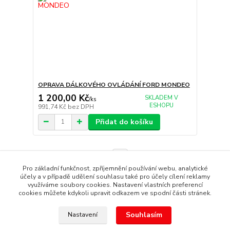
OPRAVA DÁLKOVÉHO OVLÁDÁNÍ FORD MONDEO
1 200,00 Kč
SKLADEM V
/
ks
ESHOPU
991,74 Kč
bez DPH
Přidat do košíku
strana
z 1
Pro základní funkčnost, zpříjemnění používání webu, analytické
účely a v případě udělení souhlasu také pro účely cílení reklamy
využíváme soubory cookies. Nastavení vlastních preferencí
cookies můžete kdykoli upravit odkazem ve spodní části stránek.
Souhlasím
Nastavení
Copyright © 1987 - 2022 autoalarmyhk.cz Jiří Cvrček, Autoalarm