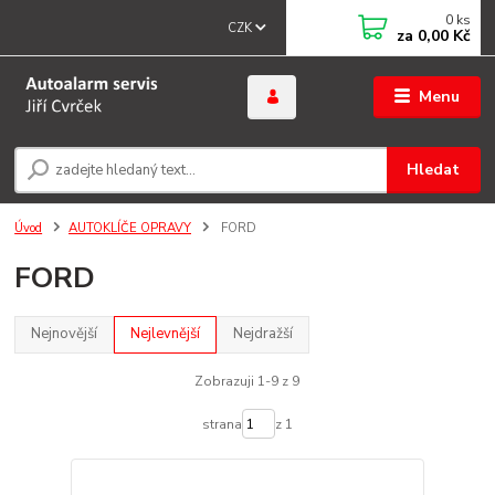
0
ks
CZK
za
0,00 Kč
Menu
Hledat
Úvod
AUTOKLÍČE OPRAVY
FORD
FORD
Nejnovější
Nejlevnější
Nejdražší
Zobrazuji 1-9 z 9
strana
z 1