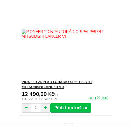
PIONEER 2DIN AUTORÁDIO SPH-PF97BT,
MITSUBISHI LANCER VIII
12 490,00 Kč
/
ks
DO TŘÍ DNŮ
10 322,31 Kč
bez DPH
Přidat do košíku
strana
z 1