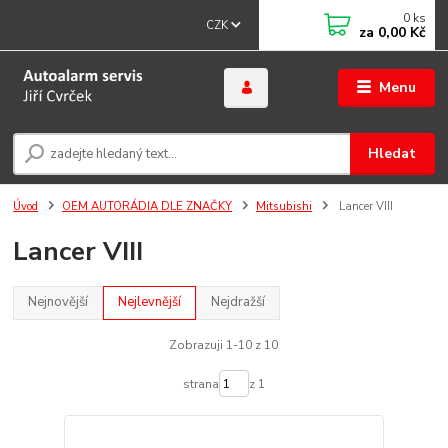
0
ks
CZK
za
0,00 Kč
Menu
Hledat
Úvod
OEM AUTORÁDIA DLE ZNAČKY
Mitsubishi
Lancer VIII
Lancer VIII
Nejnovější
Nejlevnější
Nejdražší
Zobrazuji 1-10 z 10
strana
z 1