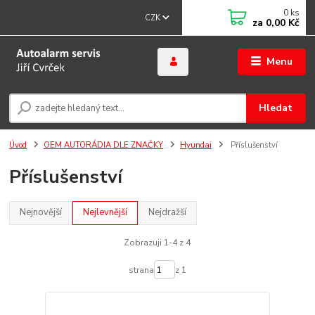
0
ks
CZK
za
0,00 Kč
Menu
Hledat
Úvod
OEM AUTORÁDIA DLE ZNAČKY
Hyundai
Příslušenství
Příslušenství
Nejnovější
Nejlevnější
Nejdražší
Zobrazuji 1-4 z 4
strana
z 1