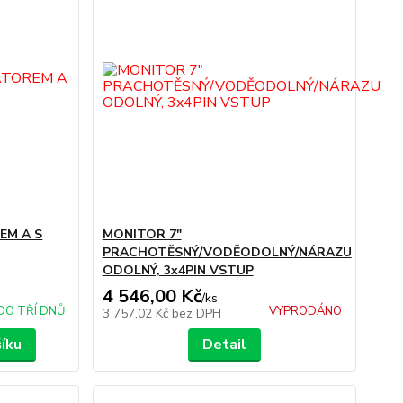
EM A S
MONITOR 7"
PRACHOTĚSNÝ/VODĚODOLNÝ/NÁRAZU
ODOLNÝ, 3x4PIN VSTUP
4 546,00 Kč
/
ks
DO TŘÍ DNŮ
VYPRODÁNO
3 757,02 Kč
bez DPH
šíku
Detail