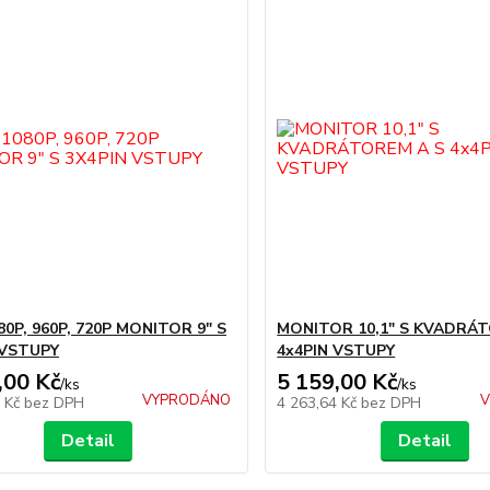
0P, 960P, 720P MONITOR 9" S
MONITOR 10,1" S KVADRÁT
 VSTUPY
4x4PIN VSTUPY
,00 Kč
5 159,00 Kč
/
ks
/
ks
VYPRODÁNO
V
2 Kč
bez DPH
4 263,64 Kč
bez DPH
Detail
Detail