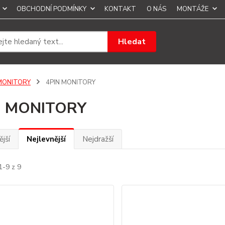
OBCHODNÍ PODMÍNKY
KONTAKT
O NÁS
MONTÁŽE
Hledat
MONITORY
4PIN MONITORY
N MONITORY
jší
Nejlevnější
Nejdražší
1-9 z 9