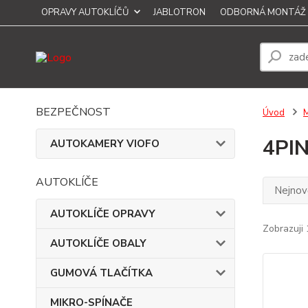
OPRAVY AUTOKLÍČŮ
JABLOTRON
ODBORNÁ MONTÁŽ
BEZPEČNOST
Úvod
4PI
AUTOKAMERY VIOFO
AUTOKLÍČE
Nejnově
AUTOKLÍČE OPRAVY
Zobrazuji 
AUTOKLÍČE OBALY
GUMOVÁ TLAČÍTKA
MIKRO-SPÍNAČE