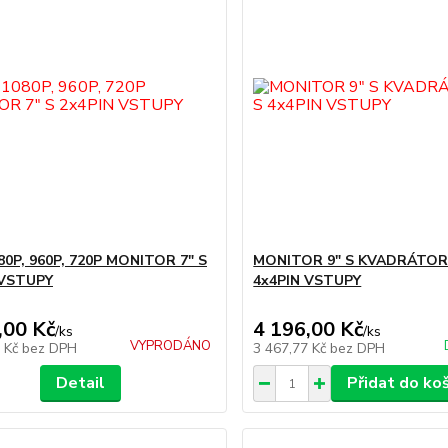
0P, 960P, 720P MONITOR 7" S
MONITOR 9" S KVADRÁTOR
 VSTUPY
4x4PIN VSTUPY
,00 Kč
4 196,00 Kč
/
ks
/
ks
VYPRODÁNO
0 Kč
bez DPH
3 467,77 Kč
bez DPH
Detail
Přidat do ko