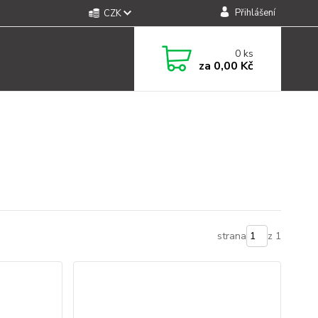
Přihlášení
CZK
0
ks
za
0,00 Kč
strana
z 1