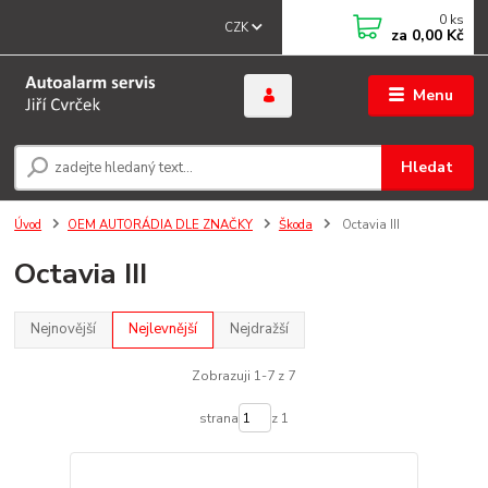
0
ks
CZK
za
0,00 Kč
Menu
Hledat
Úvod
OEM AUTORÁDIA DLE ZNAČKY
Škoda
Octavia III
Octavia III
Nejnovější
Nejlevnější
Nejdražší
Zobrazuji 1-7 z 7
strana
z 1