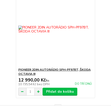
PIONEER 2DIN AUTORÁDIO SPH-PF97BT, ŠKODA
OCTAVIA III
12 990,00 Kč
/
ks
DO TŘÍ DNŮ
10 735,54 Kč
bez DPH
Přidat do košíku
strana
z 1