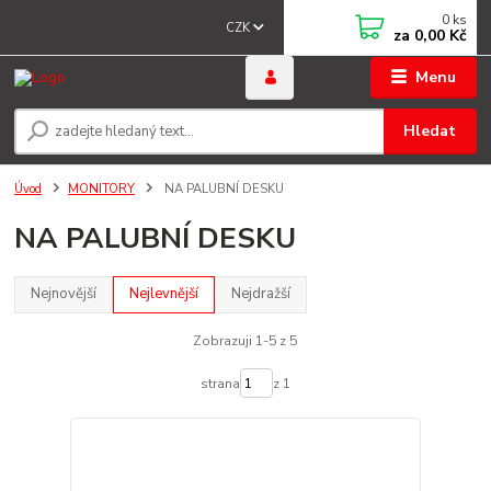
0
ks
CZK
za
0,00 Kč
Menu
Hledat
Úvod
MONITORY
NA PALUBNÍ DESKU
NA PALUBNÍ DESKU
Nejnovější
Nejlevnější
Nejdražší
Zobrazuji 1-5 z 5
strana
z 1