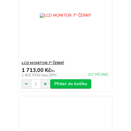
LCD MONITOR 7" ČERNÝ
1 713,00 Kč
/
ks
DO TŘÍ DNŮ
1 415,70 Kč
bez DPH
Přidat do košíku