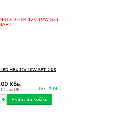
LED HB4 12V 10W SET 2 KS
,00 Kč
/
ks
DO TŘÍ DNŮ
0 Kč
bez DPH
Přidat do košíku