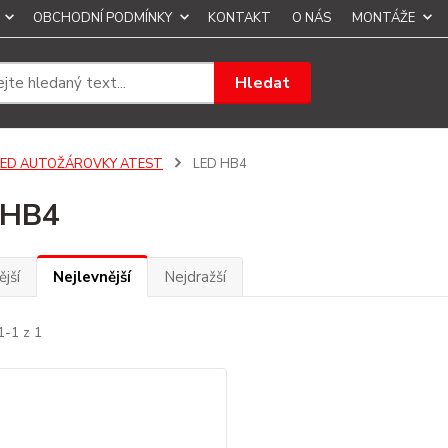
OBCHODNÍ PODMÍNKY
KONTAKT
O NÁS
MONTÁŽE
Hledat
LED AUTOŽÁROVKY ATEST
LED HB4
 HB4
jší
Nejlevnější
Nejdražší
1-1 z 1