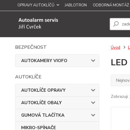
OPRAVY AUTOKLÍČŮ
JABLOTRON
ODBORNÁ MONTÁŽ
BEZPEČNOST
Úvod
LED
AUTOKAMERY VIOFO
AUTOKLÍČE
Nejnově
AUTOKLÍČE OPRAVY
Zobrazuji 
AUTOKLÍČE OBALY
GUMOVÁ TLAČÍTKA
MIKRO-SPÍNAČE