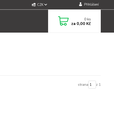
Přihlášení
CZK
0
ks
za
0,00 Kč
strana
z 1