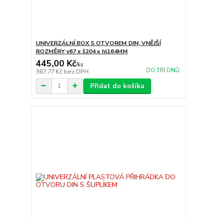
UNIVERZÁLNÍ BOX S OTVOREM DIN, VNĚJŠÍ
ROZMĚRY v67 x š204 x hl164MM
445,00 Kč
/
ks
DO TŘÍ DNŮ
367,77 Kč
bez DPH
Přidat do košíku