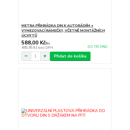
METRA PŘIHRÁDKA DIN K AUTORÁDIÍM +
VYMEZOVACÍ RÁMEČKY, VČETNĚ MONTÁŽNÍCH
ÚCHYTŮ
588,00 Kč
/
ks
DO TŘÍ DNŮ
485,95 Kč
bez DPH
Přidat do košíku