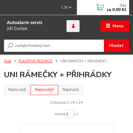
0
ks
CZK
za
0,00 Kč
Menu
Hledat
Úvod
PLASTOVÉ REDUKCE
UNI RÁMEČKY + PŘIHRÁDKY
UNI RÁMEČKY + PŘIHRÁDKY
Nejnovější
Nejlevnější
Nejdražší
Zobrazuji 1-24 z 24
strana
z 1