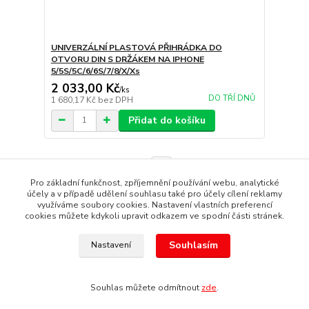
UNIVERZÁLNÍ PLASTOVÁ PŘIHRÁDKA DO
OTVORU DIN S DRŽÁKEM NA IPHONE
5/5S/5C/6/6S/7/8/X/Xs
2 033,00 Kč
/
ks
DO TŘÍ DNŮ
1 680,17 Kč
bez DPH
Přidat do košíku
strana
z 1
Pro základní funkčnost, zpříjemnění používání webu, analytické
účely a v případě udělení souhlasu také pro účely cílení reklamy
využíváme soubory cookies. Nastavení vlastních preferencí
cookies můžete kdykoli upravit odkazem ve spodní části stránek.
Souhlasím
Nastavení
Copyright © 1987 - 2022 autoalarmyhk.cz Jiří Cvrček, Autoalarm
servis HK +420608246300
Souhlas můžete odmítnout
zde
.
Vytvořeno na
Eshop-rychle.cz