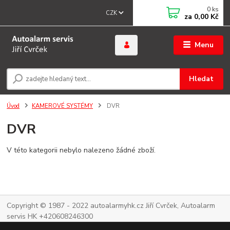
0
ks
CZK
za
0,00 Kč
Menu
Hledat
Úvod
KAMEROVÉ SYSTÉMY
DVR
DVR
V této kategorii nebylo nalezeno žádné zboží.
Copyright © 1987 - 2022 autoalarmyhk.cz Jiří Cvrček, Autoalarm
servis HK +420608246300