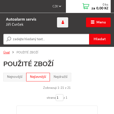
0
ks
CZK
za
0,00 Kč
Menu
Hledat
Úvod
POUŽITÉ ZBOŽÍ
POUŽITÉ ZBOŽÍ
Nejnovější
Nejlevnější
Nejdražší
Zobrazuji 1-21 z 21
strana
z 1