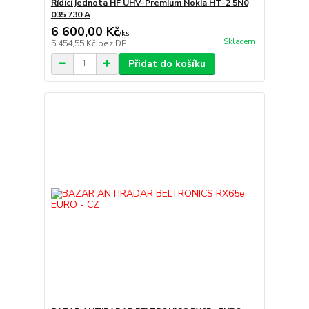
Řídící jednota HF UHV-Premium Nokia HT-2 5N0
035 730 A
6 600,00 Kč
/
ks
Skladem
5 454,55 Kč
bez DPH
Přidat do košíku