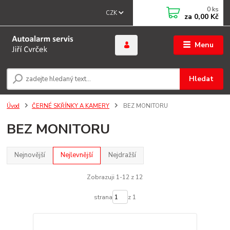
0
ks
CZK
za
0,00 Kč
Menu
Hledat
Úvod
ČERNÉ SKŘÍNKY A KAMERY
BEZ MONITORU
BEZ MONITORU
Nejnovější
Nejlevnější
Nejdražší
Zobrazuji 1-12 z 12
strana
z 1