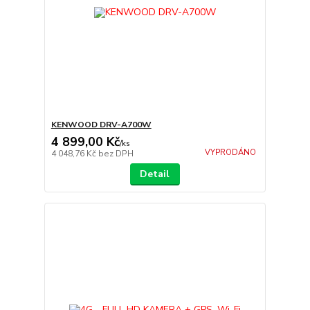
KENWOOD DRV-A700W
4 899,00 Kč
/
ks
VYPRODÁNO
4 048,76 Kč
bez DPH
Detail