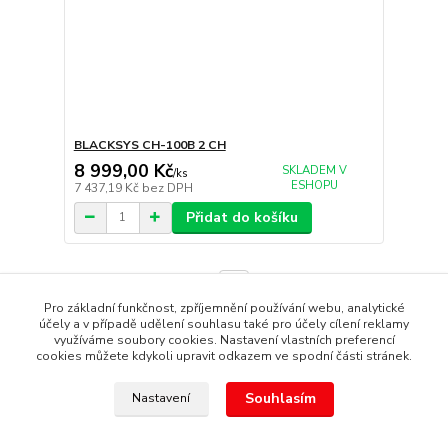
BLACKSYS CH-100B 2 CH
8 999,00 Kč
SKLADEM V
/
ks
ESHOPU
7 437,19 Kč
bez DPH
Přidat do košíku
strana
z 1
Pro základní funkčnost, zpříjemnění používání webu, analytické
účely a v případě udělení souhlasu také pro účely cílení reklamy
využíváme soubory cookies. Nastavení vlastních preferencí
cookies můžete kdykoli upravit odkazem ve spodní části stránek.
Souhlasím
Nastavení
Copyright © 1987 - 2022 autoalarmyhk.cz Jiří Cvrček, Autoalarm
servis HK +420608246300