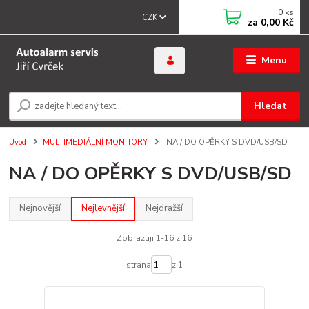
0
ks
CZK
za
0,00 Kč
Menu
Hledat
Úvod
MULTIMEDIÁLNÍ MONITORY
NA / DO OPĚRKY S DVD/USB/SD
NA / DO OPĚRKY S DVD/USB/SD
Nejnovější
Nejlevnější
Nejdražší
Zobrazuji 1-16 z 16
strana
z 1