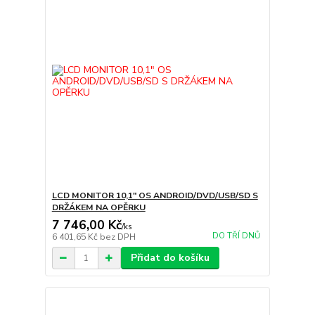
LCD MONITOR 10,1" OS ANDROID/DVD/USB/SD S
DRŽÁKEM NA OPĚRKU
7 746,00 Kč
/
ks
DO TŘÍ DNŮ
6 401,65 Kč
bez DPH
Přidat do košíku