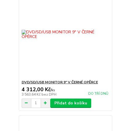
DVD/SD/USB MONITOR 9" V ČERNÉ OPĚRCE
4 312,00 Kč
/
ks
DO TŘÍ DNŮ
3 563,64 Kč
bez DPH
Přidat do košíku