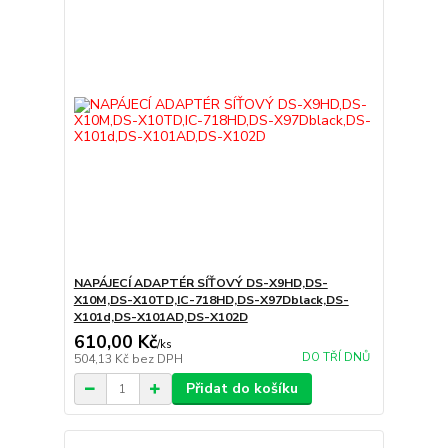
NAPÁJECÍ ADAPTÉR SÍŤOVÝ DS-X9HD,DS-
X10M,DS-X10TD,IC-718HD,DS-X97Dblack,DS-
X101d,DS-X101AD,DS-X102D
610,00 Kč
/
ks
DO TŘÍ DNŮ
504,13 Kč
bez DPH
Přidat do košíku