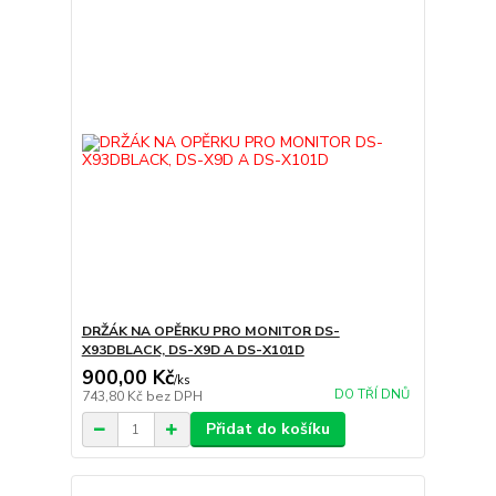
DRŽÁK NA OPĚRKU PRO MONITOR DS-
X93DBLACK, DS-X9D A DS-X101D
900,00 Kč
/
ks
DO TŘÍ DNŮ
743,80 Kč
bez DPH
Přidat do košíku