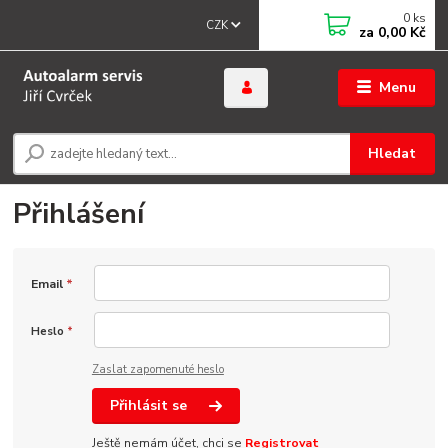
0
ks
CZK
za
0,00 Kč
Menu
Hledat
Přihlášení
Email
*
Heslo
*
Zaslat zapomenuté heslo
Přihlásit se
Ještě nemám účet, chci se
Registrovat