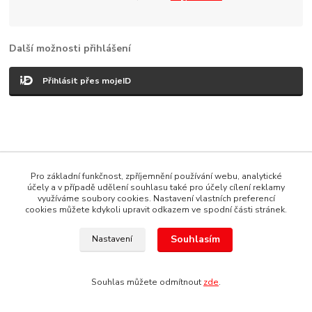
Další možnosti přihlášení
Přihlásit přes mojeID
Copyright © 1987 - 2022 autoalarmyhk.cz Jiří Cvrček, Autoalarm
Pro základní funkčnost, zpříjemnění používání webu, analytické
servis HK +420608246300
účely a v případě udělení souhlasu také pro účely cílení reklamy
využíváme soubory cookies. Nastavení vlastních preferencí
Vytvořeno na
Eshop-rychle.cz
cookies můžete kdykoli upravit odkazem ve spodní části stránek.
Souhlasím
Nastavení
Souhlas můžete odmítnout
zde
.