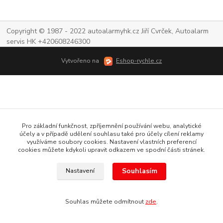
Copyright © 1987 - 2022 autoalarmyhk.cz Jiří Cvrček, Autoalarm
servis HK +420608246300
Vytvořeno na
Eshop-rychle.cz
Pro základní funkčnost, zpříjemnění používání webu, analytické
účely a v případě udělení souhlasu také pro účely cílení reklamy
využíváme soubory cookies. Nastavení vlastních preferencí
cookies můžete kdykoli upravit odkazem ve spodní části stránek.
Souhlasím
Nastavení
Souhlas můžete odmítnout
zde
.