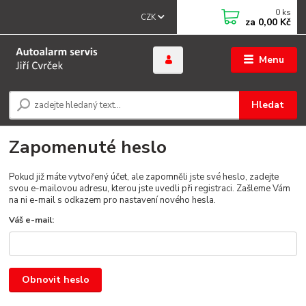
0
ks
CZK
za
0,00 Kč
Menu
Hledat
Zapomenuté heslo
Pokud již máte vytvořený účet, ale zapomněli jste své heslo, zadejte
svou e-mailovou adresu, kterou jste uvedli při registraci. Zašleme Vám
na ni e-mail s odkazem pro nastavení nového hesla.
Váš e-mail:
Obnovit heslo