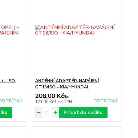
 - ISO,
ANTÉNNÍ ADAPTÉR-NAPÁJENÍ
GT13/ISO - KIA/HYUNDAI
208,00 Kč
/
ks
DO TŘÍ DNŮ
DO TŘÍ DNŮ
171,90 Kč
bez DPH
šíku
Přidat do košíku