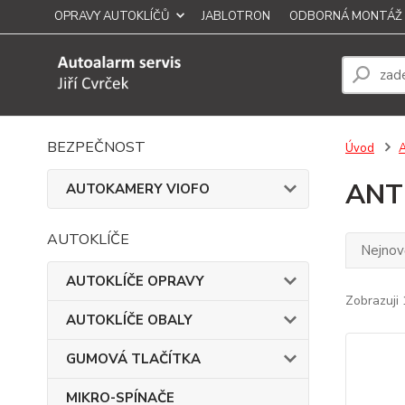
OPRAVY AUTOKLÍČŮ
JABLOTRON
ODBORNÁ MONTÁŽ
BEZPEČNOST
Úvod
ANT
AUTOKAMERY VIOFO
AUTOKLÍČE
Nejnově
AUTOKLÍČE OPRAVY
Zobrazuji 
AUTOKLÍČE OBALY
GUMOVÁ TLAČÍTKA
MIKRO-SPÍNAČE