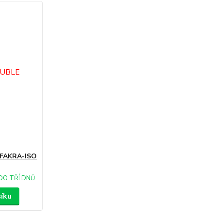
 FAKRA-ISO
DO TŘÍ DNŮ
šíku