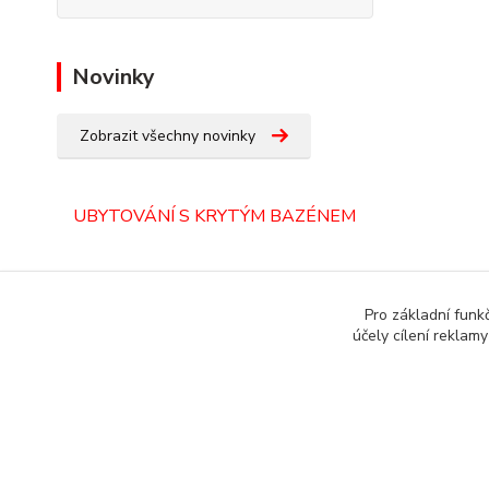
Novinky
Zobrazit všechny novinky
UBYTOVÁNÍ S KRYTÝM BAZÉNEM
ORLICKÉ HORY
Pro základní funk
účely cílení reklam
Copyright © 1987 - 2022 autoalarmyhk.cz Jiří Cvrček