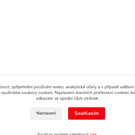
čnost, zpříjemnění používání webu, analytické účely a v případě udělení
y využíváme soubory cookies. Nastavení vlastních preferencí cookies mů
odkazem ve spodní části stránek.
Souhlasím
Nastavení
, Autoalarm servis HK +420608246300
Souhlas můžete odmítnout
zde
.