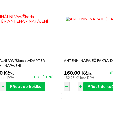
ÁLNÍ VW/Škoda ADAPTÉR
ANTÉNNÍ NAPÁJEČ FAKRA-D
 - NAPÁJENÍ
0 Kč
160,00 Kč
S
/
ks
/
ks
DO TŘÍ DNŮ
č
bez DPH
132,23 Kč
bez DPH
Přidat do košíku
Přidat do ko