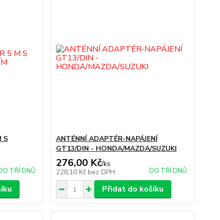
M S
ANTÉNNÍ ADAPTÉR-NAPÁJENÍ
GT13/DIN - HONDA/MAZDA/SUZUKI
276,00 Kč
/
ks
DO TŘÍ DNŮ
DO TŘÍ DNŮ
228,10 Kč
bez DPH
šíku
Přidat do košíku