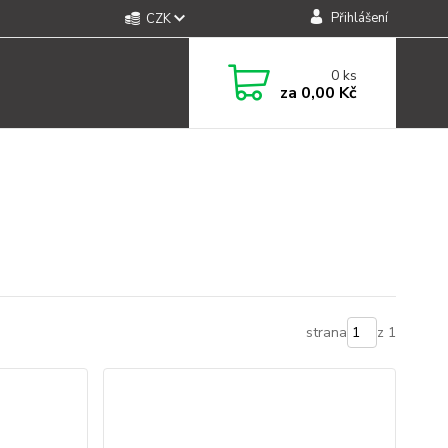
Přihlášení
CZK
0
ks
za
0,00 Kč
strana
z 1