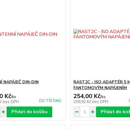
Í NAPÁJEČ DIN-DIN
RAST2C - ISO ADAPTÉR 5 
FANTOMOVÝM NAPÁJENÍM
0 Kč
254,00 Kč
/
ks
/
ks
DO TŘÍ DNŮ
Kč
bez DPH
209,92 Kč
bez DPH
Přidat do košíku
Přidat do ko