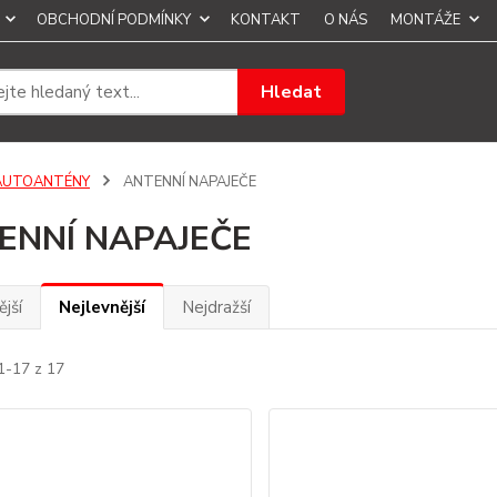
OBCHODNÍ PODMÍNKY
KONTAKT
O NÁS
MONTÁŽE
Hledat
AUTOANTÉNY
ANTENNÍ NAPAJEČE
ENNÍ NAPAJEČE
jší
Nejlevnější
Nejdražší
1-17 z 17