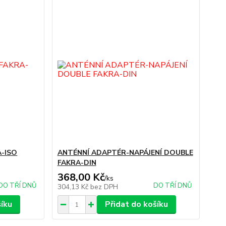
A-ISO
ANTÉNNÍ ADAPTÉR-NAPÁJENÍ DOUBLE
FAKRA-DIN
368,00 Kč
/
ks
DO TŘÍ DNŮ
DO TŘÍ DNŮ
304,13 Kč
bez DPH
šíku
Přidat do košíku