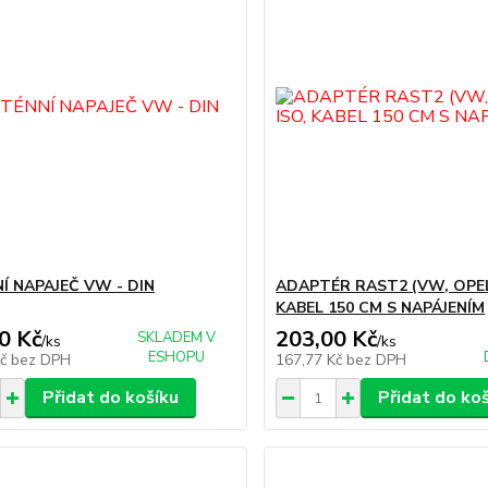
Í NAPAJEČ VW - DIN
ADAPTÉR RAST2 (VW, OPEL)
KABEL 150 CM S NAPÁJENÍM
0 Kč
203,00 Kč
SKLADEM V
/
ks
/
ks
ESHOPU
Kč
bez DPH
167,77 Kč
bez DPH
Přidat do košíku
Přidat do ko