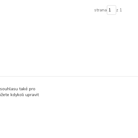
strana
z 1
 souhlasu také pro
žete kdykoli upravit
Vytvořeno na
Eshop-rychle.cz