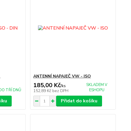
N
ANTENNÍ NAPAJEČ VW - ISO
185,00 Kč
SKLADEM V
/
ks
DO TŘÍ DNŮ
ESHOPU
152,89 Kč
bez DPH
šíku
Přidat do košíku