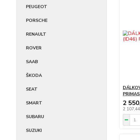
PEUGEOT
PORSCHE
RENAULT
ROVER
SAAB
ŠKODA
DÁLKOV
SEAT
PRIMA
2 550
SMART
2 107,4
SUBARU
SUZUKI