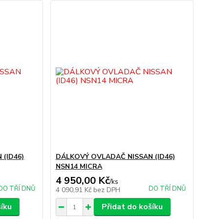
(ID46)
DÁLKOVÝ OVLADAČ NISSAN (ID46)
NSN14 MICRA
4 950,00 Kč
/
ks
DO TŘÍ DNŮ
DO TŘÍ DNŮ
4 090,91 Kč
bez DPH
šíku
Přidat do košíku