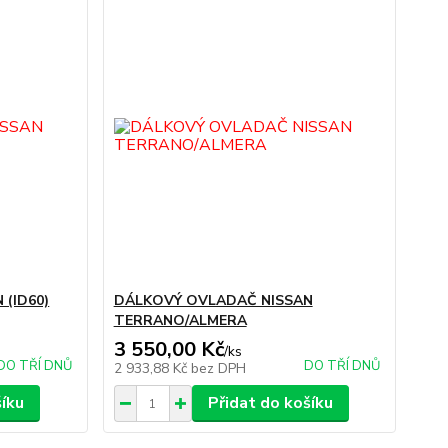
(ID60)
DÁLKOVÝ OVLADAČ NISSAN
TERRANO/ALMERA
3 550,00 Kč
/
ks
DO TŘÍ DNŮ
DO TŘÍ DNŮ
2 933,88 Kč
bez DPH
šíku
Přidat do košíku