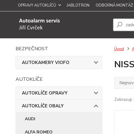
OPRAVY AUTOKLÍČŮ
JABLOTRON
ODBORNÁ MONTÁŽ
BEZPEČNOST
Úvod
NIS
AUTOKAMERY VIOFO
AUTOKLÍČE
Nejnově
AUTOKLÍČE OPRAVY
Zobrazuji 
AUTOKLÍČE OBALY
AUDI
ALFA ROMEO