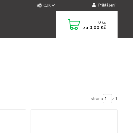
Přihlášení
CZK
0
ks
za
0,00 Kč
strana
z 1