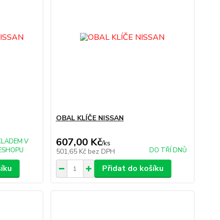
OBAL KLÍČE NISSAN
607,00 Kč
KLADEM V
/
ks
ESHOPU
DO TŘÍ DNŮ
501,65 Kč
bez DPH
šíku
Přidat do košíku