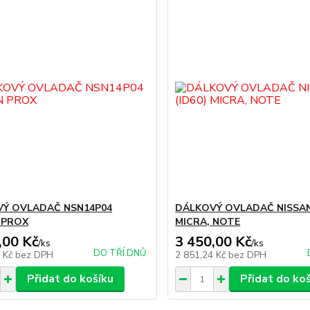
Ý OVLADAČ NSN14P04
DÁLKOVÝ OVLADAČ NISSAN 
 PROX
MICRA, NOTE
,00 Kč
3 450,00 Kč
/
ks
/
ks
DO TŘÍ DNŮ
2 Kč
bez DPH
2 851,24 Kč
bez DPH
Přidat do košíku
Přidat do ko