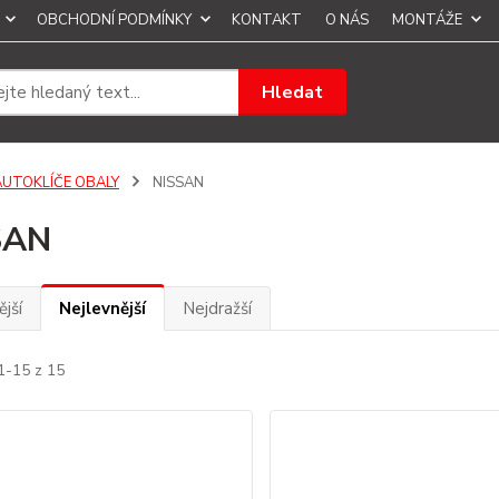
OBCHODNÍ PODMÍNKY
KONTAKT
O NÁS
MONTÁŽE
Hledat
AUTOKLÍČE OBALY
NISSAN
SAN
jší
Nejlevnější
Nejdražší
1-15 z 15