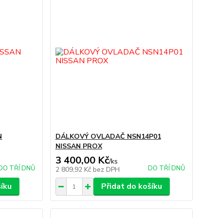
N
DÁLKOVÝ OVLADAČ NSN14P01
NISSAN PROX
3 400,00 Kč
/
ks
DO TŘÍ DNŮ
DO TŘÍ DNŮ
2 809,92 Kč
bez DPH
šíku
Přidat do košíku