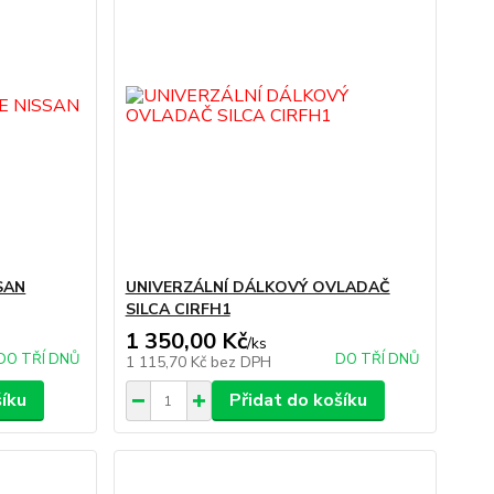
SAN
UNIVERZÁLNÍ DÁLKOVÝ OVLADAČ
SILCA CIRFH1
1 350,00 Kč
/
ks
DO TŘÍ DNŮ
DO TŘÍ DNŮ
1 115,70 Kč
bez DPH
šíku
Přidat do košíku