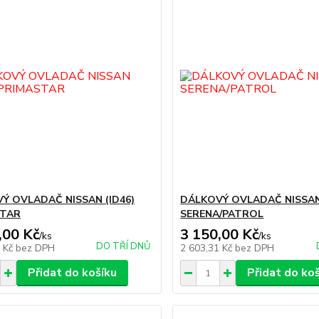
Ý OVLADAČ NISSAN (ID46)
DÁLKOVÝ OVLADAČ NISSA
STAR
SERENA/PATROL
,00 Kč
3 150,00 Kč
/
ks
/
ks
DO TŘÍ DNŮ
4 Kč
bez DPH
2 603,31 Kč
bez DPH
Přidat do košíku
Přidat do ko