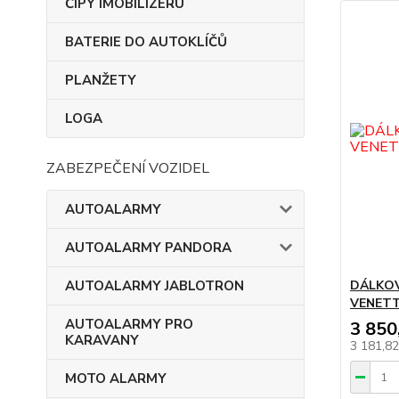
ČIPY IMOBILIZÉRU
BATERIE DO AUTOKLÍČŮ
PLANŽETY
LOGA
ZABEZPEČENÍ VOZIDEL
AUTOALARMY
AUTOALARMY PANDORA
AUTOALARMY JABLOTRON
DÁLKOV
VENET
AUTOALARMY PRO
3 850
KARAVANY
3 181,8
MOTO ALARMY