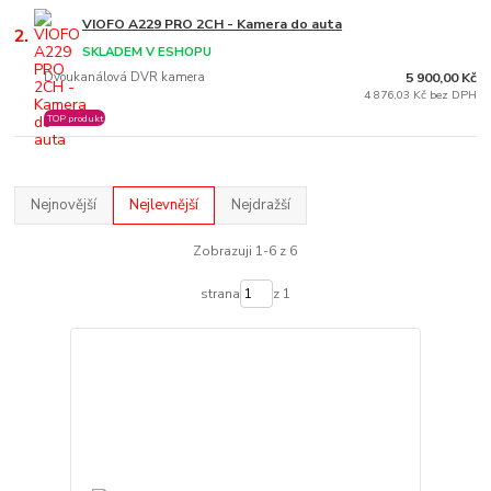
VIOFO A229 PRO 2CH - Kamera do auta
2.
SKLADEM V ESHOPU
Dvoukanálová DVR kamera
5 900,00 Kč
4 876,03 Kč bez DPH
TOP produkt
Nejnovější
Nejlevnější
Nejdražší
Zobrazuji 1-6 z 6
strana
z 1