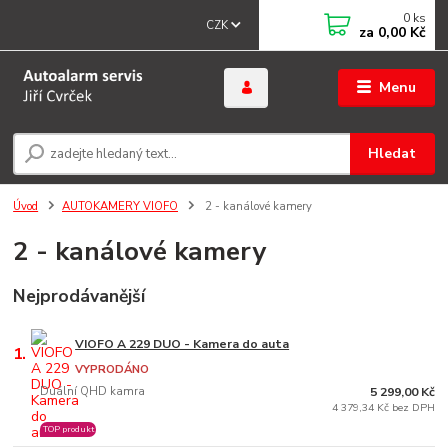
0
ks
CZK
za
0,00 Kč
Menu
Hledat
Úvod
AUTOKAMERY VIOFO
2 - kanálové kamery
2 - kanálové kamery
Nejprodávanější
VIOFO A 229 DUO - Kamera do auta
1.
VYPRODÁNO
Duální QHD kamra
5 299,00 Kč
4 379,34 Kč bez DPH
TOP produkt