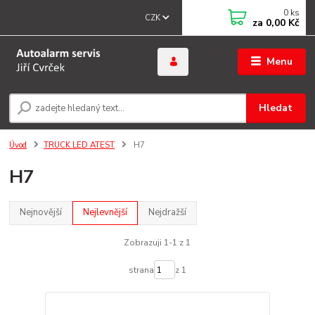
0
ks
CZK
za
0,00 Kč
Menu
Hledat
Úvod
TRUCK LED ATEST
H7
H7
Nejnovější
Nejlevnější
Nejdražší
Zobrazuji 1-1 z 1
strana
z 1