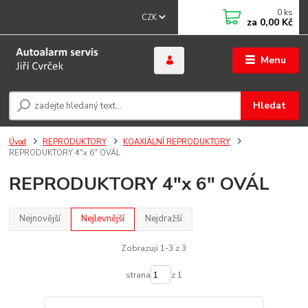
0
ks
CZK
za
0,00 Kč
Menu
Hledat
Úvod
REPRODUKTORY
KOAXIÁLNÍ REPRODUKTORY
REPRODUKTORY 4"x 6" OVÁL
REPRODUKTORY 4"x 6" OVÁL
Nejnovější
Nejlevnější
Nejdražší
Zobrazuji 1-3 z 3
strana
z 1