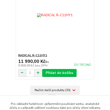
RADICAL R-C11HY1
11 990,00 Kč
/
ks
DO TŘÍ DNŮ
9 909,09 Kč
bez DPH
Přidat do košíku
Načíst další produkty (30)
strana
z 3
další
Pro základní funkčnost, zpříjemnění používání webu, analytické
účely a v případě udělení souhlasu také pro účely cílení reklamy