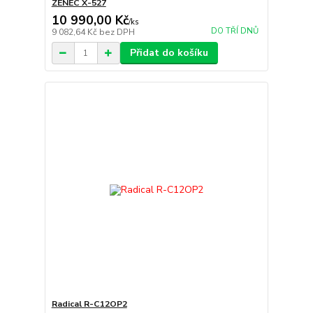
ZENEC X-527
10 990,00 Kč
/
ks
DO TŘÍ DNŮ
9 082,64 Kč
bez DPH
Přidat do košíku
Radical R-C12OP2