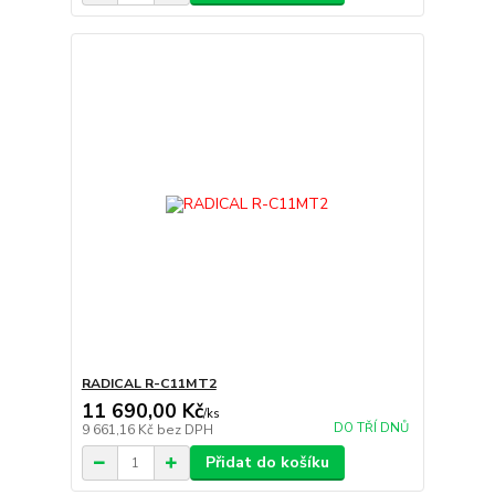
RADICAL R-C11MT2
11 690,00 Kč
/
ks
DO TŘÍ DNŮ
9 661,16 Kč
bez DPH
Přidat do košíku