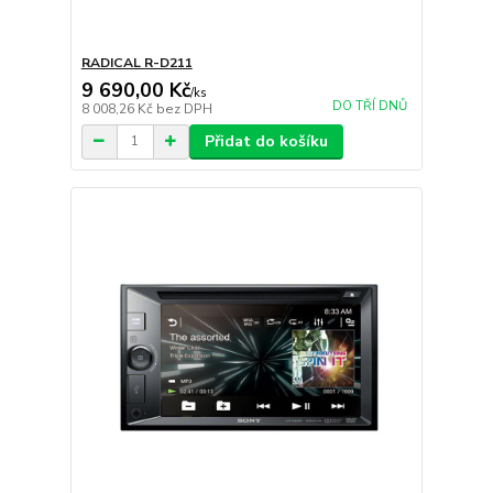
RADICAL R-D211
9 690,00 Kč
/
ks
DO TŘÍ DNŮ
8 008,26 Kč
bez DPH
Přidat do košíku