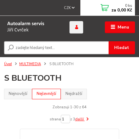
0
ks
CZK
za
0,00 Kč
Menu
Hledat
Úvod
MULTIMEDIA
S BLUETOOTH
S BLUETOOTH
Nejnovější
Nejlevnější
Nejdražší
Zobrazuji 1-30 z 64
strana
z 3
další