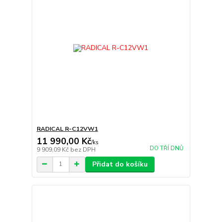
RADICAL R-C12VW1
11 990,00 Kč
/
ks
DO TŘÍ DNŮ
9 909,09 Kč
bez DPH
Přidat do košíku