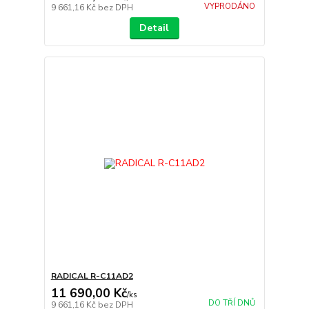
VYPRODÁNO
9 661,16 Kč
bez DPH
Detail
RADICAL R-C11AD2
11 690,00 Kč
/
ks
DO TŘÍ DNŮ
9 661,16 Kč
bez DPH