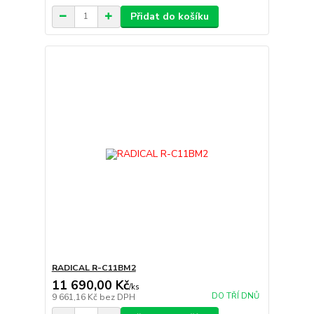
Přidat do košíku
RADICAL R-C11BM2
11 690,00 Kč
/
ks
DO TŘÍ DNŮ
9 661,16 Kč
bez DPH