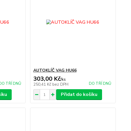
AUTOKLÍČ VAG HU66
303,00 Kč
/
ks
DO TŘÍ DNŮ
DO TŘÍ DNŮ
250,41 Kč
bez DPH
šíku
Přidat do košíku