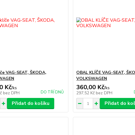
íče VAG-SEAT, ŠKODA,
OBAL KLÍČE VAG-SEAT, ŠK
WAGEN
VOLKSWAGEN
0 Kč
360,00 Kč
/
ks
/
ks
DO TŘÍ DNŮ
Kč
bez DPH
297,52 Kč
bez DPH
Přidat do košíku
Přidat do ko