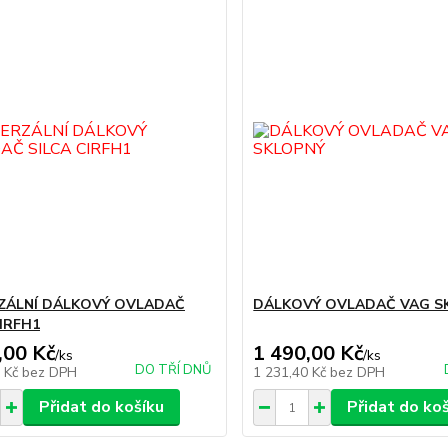
ZÁLNÍ DÁLKOVÝ OVLADAČ
DÁLKOVÝ OVLADAČ VAG S
CIRFH1
,00 Kč
1 490,00 Kč
/
ks
/
ks
DO TŘÍ DNŮ
0 Kč
bez DPH
1 231,40 Kč
bez DPH
Přidat do košíku
Přidat do ko