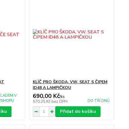
AT
KLÍČ PRO ŠKODA, VW, SEAT S ČIPEM
ID48 A LAMPIČKOU
690,00 Kč
KLADEM V
/
ks
ESHOPU
DO TŘÍ DNŮ
570,25 Kč
bez DPH
šíku
Přidat do košíku