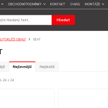
OBCHODNÍ PODMÍNKY
KONTAKT
O NÁS
MONTÁŽE
Hledat
AUTOKLÍČE OBALY
SEAT
T
jší
Nejlevnější
Nejdražší
1-24 z 24