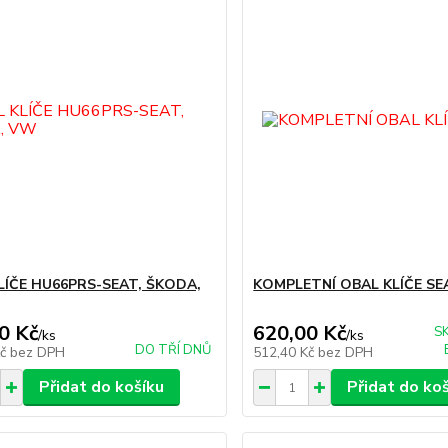
LÍČE HU66PRS-SEAT, ŠKODA,
KOMPLETNÍ OBAL KLÍČE SE
0 Kč
620,00 Kč
S
/
ks
/
ks
DO TŘÍ DNŮ
Kč
bez DPH
512,40 Kč
bez DPH
Přidat do košíku
Přidat do ko