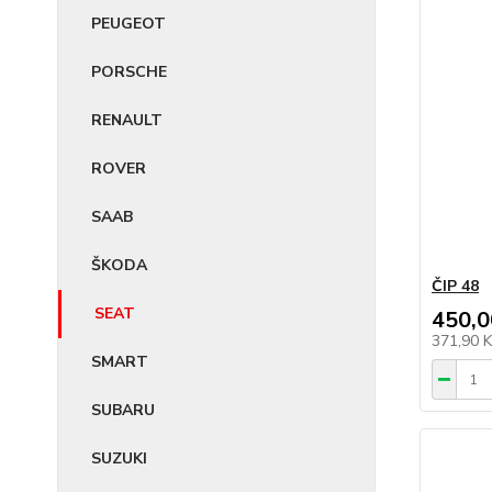
PEUGEOT
PORSCHE
RENAULT
ROVER
SAAB
ŠKODA
ČIP 48
SEAT
450,0
371,90 
SMART
SUBARU
SUZUKI