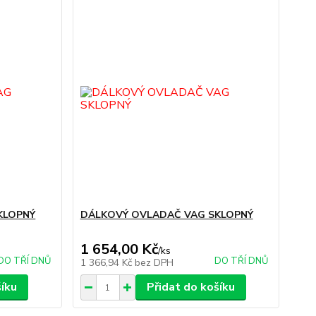
KLOPNÝ
DÁLKOVÝ OVLADAČ VAG SKLOPNÝ
1 654,00 Kč
/
ks
DO TŘÍ DNŮ
DO TŘÍ DNŮ
1 366,94 Kč
bez DPH
šíku
Přidat do košíku