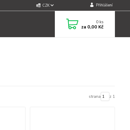
Přihlášení
CZK
0
ks
za
0,00 Kč
strana
z 1