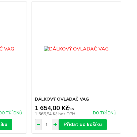
DÁLKOVÝ OVLADAČ VAG
1 654,00 Kč
/
ks
DO TŘÍ DNŮ
DO TŘÍ DNŮ
1 366,94 Kč
bez DPH
šíku
Přidat do košíku