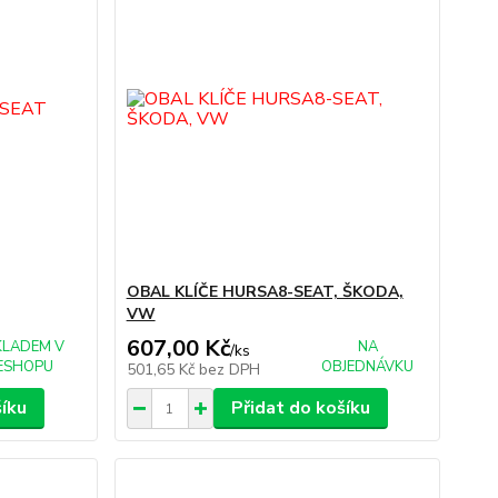
OBAL KLÍČE HURSA8-SEAT, ŠKODA,
VW
607,00 Kč
KLADEM V
NA
/
ks
ESHOPU
OBJEDNÁVKU
501,65 Kč
bez DPH
šíku
Přidat do košíku