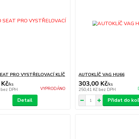
EAT PRO VYSTŘELOVACÍ KLÍČ
AUTOKLÍČ VAG HU66
 Kč
303,00 Kč
/
ks
/
ks
VYPRODÁNO
č
bez DPH
250,41 Kč
bez DPH
Detail
Přidat do ko