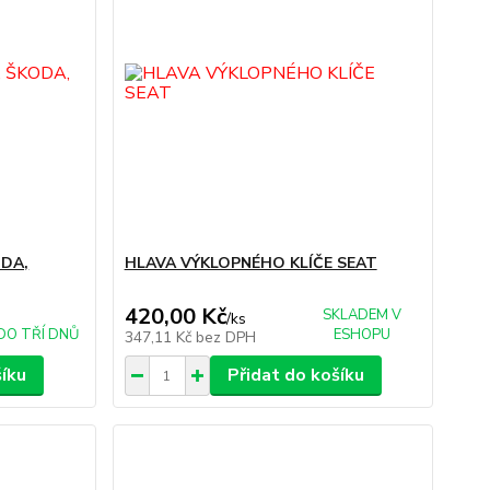
ODA,
HLAVA VÝKLOPNÉHO KLÍČE SEAT
420,00 Kč
SKLADEM V
/
ks
DO TŘÍ DNŮ
ESHOPU
347,11 Kč
bez DPH
šíku
Přidat do košíku