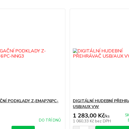
ČNÍ PODKLADY Z-EMAP76PC-
DIGITÁLNÍ HUDEBNÍ PŘEH
USB/AUX VW
1 283,00 Kč
S
/
ks
DO TŘÍ DNŮ
1 060,33 Kč
bez DPH