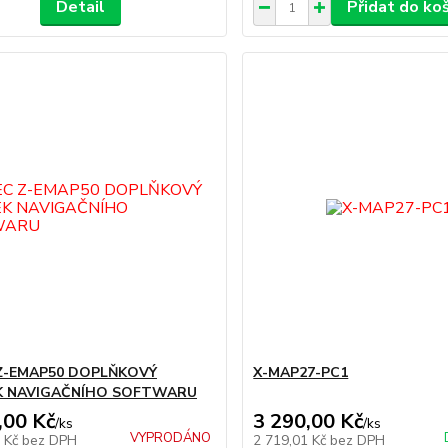
Detail
Přidat do ko
Z-EMAP50 DOPLŇKOVÝ
X-MAP27-PC1
K NAVIGAČNÍHO SOFTWARU
,00 Kč
3 290,00 Kč
/
ks
/
ks
VYPRODÁNO
1 Kč
bez DPH
2 719,01 Kč
bez DPH