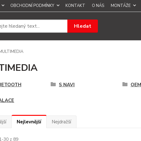
OBCHODNÍ PODMÍNKY
KONTAKT
O NÁS
MONTÁŽE
Hledat
MULTIMEDIA
TIMEDIA
UETOOTH
S NAVI
OEM
ALACE
jší
Nejlevnější
Nejdražší
1-30 z 89