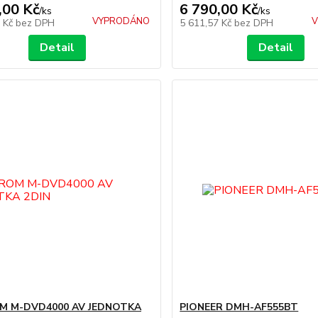
,00 Kč
6 790,00 Kč
/
ks
/
ks
VYPRODÁNO
V
8 Kč
bez DPH
5 611,57 Kč
bez DPH
Detail
Detail
 M-DVD4000 AV JEDNOTKA
PIONEER DMH-AF555BT