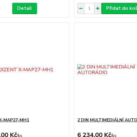
Detail
Přidat do ko
X-MAP27-MH1
2 DIN MULTIMEDIÁLNÍ AUT
,00 Kč
6 234,00 Kč
/
ks
/
ks