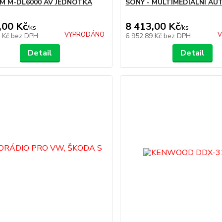
 M-DL6000 AV JEDNOTKA
SONY - MULTIMEDIÁLNÍ A
,00 Kč
8 413,00 Kč
/
ks
/
ks
VYPRODÁNO
V
1 Kč
bez DPH
6 952,89 Kč
bez DPH
Detail
Detail