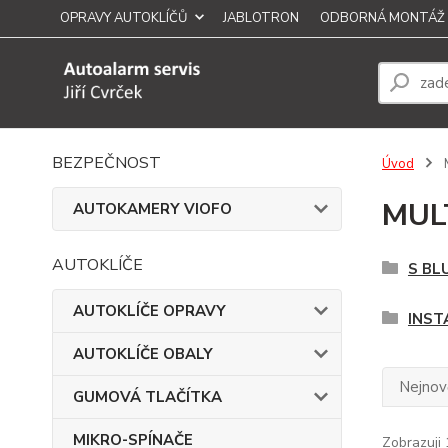
OPRAVY AUTOKLÍČŮ
JABLOTRON
ODBORNÁ MONTÁŽ
BEZPEČNOST
Úvod
MUL
AUTOKAMERY VIOFO
AUTOKLÍČE
S BL
AUTOKLÍČE OPRAVY
INST
AUTOKLÍČE OBALY
Nejnově
GUMOVÁ TLAČÍTKA
MIKRO-SPÍNAČE
Zobrazuji 