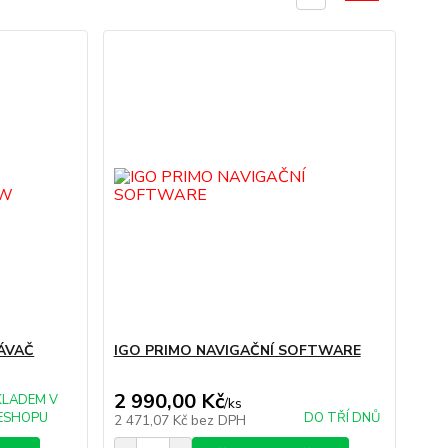
RÁVAČ
IGO PRIMO NAVIGAČNÍ SOFTWARE
2 990,00 Kč
KLADEM V
/
ks
ESHOPU
DO TŘÍ DNŮ
2 471,07 Kč
bez DPH