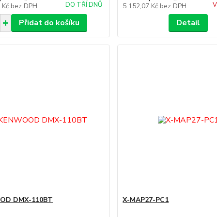
DO TŘÍ DNŮ
V
9 Kč
bez DPH
5 152,07 Kč
bez DPH
Přidat do košíku
Detail
OD DMX-110BT
X-MAP27-PC1