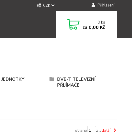
Přihlášení
CZK
0
ks
za
0,00 Kč
 JEDNOTKY
DVB-T TELEVIZNÍ
PŘIJÍMAČE
strana
z 3
další