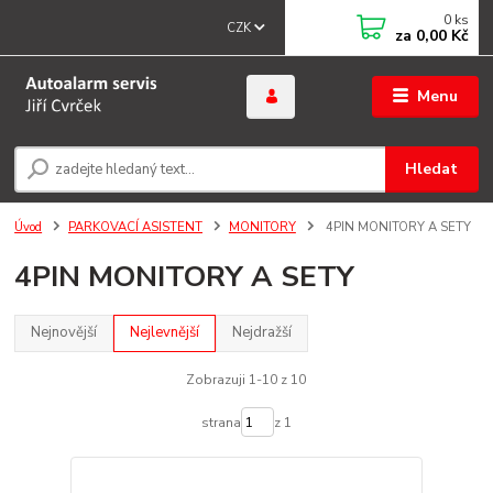
0
ks
CZK
za
0,00 Kč
Menu
Hledat
Úvod
PARKOVACÍ ASISTENT
MONITORY
4PIN MONITORY A SETY
4PIN MONITORY A SETY
Nejnovější
Nejlevnější
Nejdražší
Zobrazuji 1-10 z 10
strana
z 1