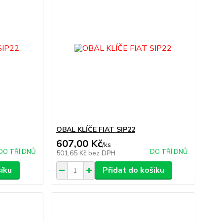
OBAL KLÍČE FIAT SIP22
607,00 Kč
/
ks
DO TŘÍ DNŮ
DO TŘÍ DNŮ
501,65 Kč
bez DPH
šíku
Přidat do košíku