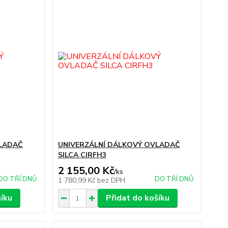
VLADAČ
UNIVERZÁLNÍ DÁLKOVÝ OVLADAČ
SILCA CIRFH3
2 155,00 Kč
/
ks
DO TŘÍ DNŮ
DO TŘÍ DNŮ
1 780,99 Kč
bez DPH
šíku
Přidat do košíku