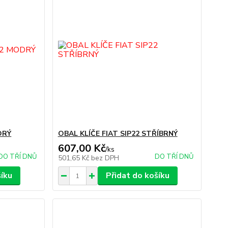
DRÝ
OBAL KLÍČE FIAT SIP22 STŘÍBRNÝ
607,00 Kč
/
ks
DO TŘÍ DNŮ
DO TŘÍ DNŮ
501,65 Kč
bez DPH
šíku
Přidat do košíku