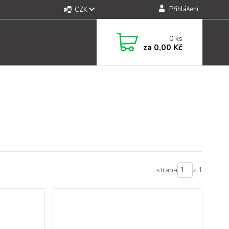
Přihlášení
CZK
0
ks
za
0,00 Kč
strana
z 1