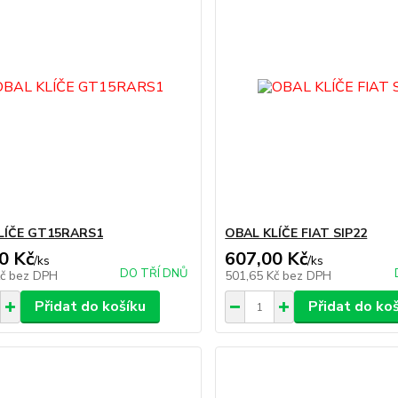
LÍČE GT15RARS1
OBAL KLÍČE FIAT SIP22
0 Kč
607,00 Kč
/
ks
/
ks
DO TŘÍ DNŮ
Kč
bez DPH
501,65 Kč
bez DPH
Přidat do košíku
Přidat do ko