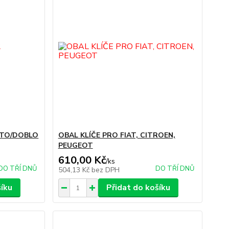
UNTO/DOBLO
OBAL KLÍČE PRO FIAT, CITROEN,
PEUGEOT
610,00 Kč
/
ks
DO TŘÍ DNŮ
DO TŘÍ DNŮ
504,13 Kč
bez DPH
šíku
Přidat do košíku