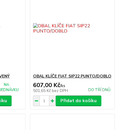
RVENÝ
OBAL KLÍČE FIAT SIP22 PUNTO/DOBLO
607,00 Kč
NA
/
ks
JEDNÁVKU
DO TŘÍ DNŮ
501,65 Kč
bez DPH
šíku
Přidat do košíku