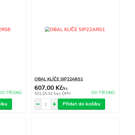
OBAL KLÍČE SIP22ARS1
607,00 Kč
/
ks
DO TŘÍ DNŮ
DO TŘÍ DNŮ
501,65 Kč
bez DPH
šíku
Přidat do košíku