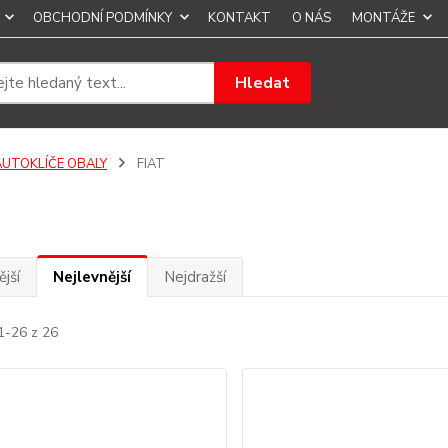
OBCHODNÍ PODMÍNKY
KONTAKT
O NÁS
MONTÁŽE
Hledat
AUTOKLÍČE OBALY
FIAT
jší
Nejlevnější
Nejdražší
1-26 z 26