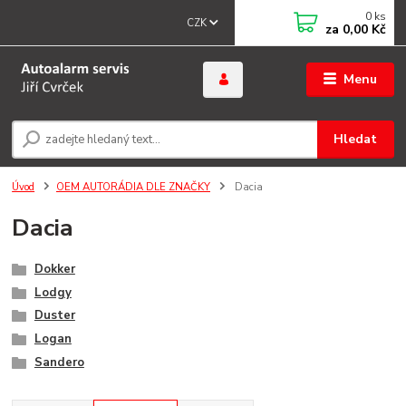
0
ks
CZK
za
0,00 Kč
Menu
Hledat
Úvod
OEM AUTORÁDIA DLE ZNAČKY
Dacia
Dacia
Dokker
Lodgy
Duster
Logan
Sandero