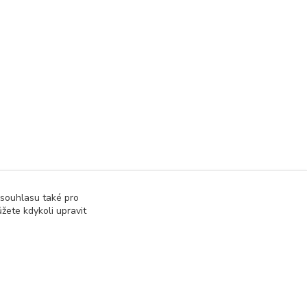
 souhlasu také pro
žete kdykoli upravit
Vytvořeno na
Eshop-rychle.cz