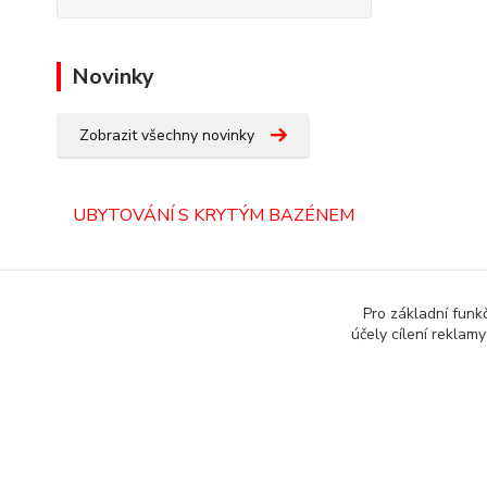
Novinky
Zobrazit všechny novinky
UBYTOVÁNÍ S KRYTÝM BAZÉNEM
ORLICKÉ HORY
Pro základní funk
účely cílení reklam
Copyright © 1987 - 2022 autoalarmyhk.cz Jiří Cvrček