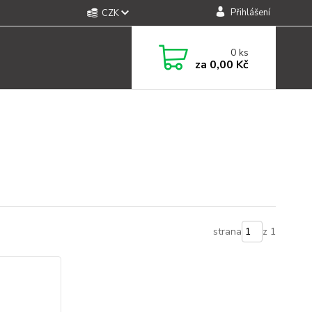
Přihlášení
CZK
0
ks
za
0,00 Kč
strana
z 1