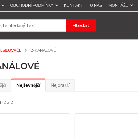
OBCHODNÍ PODMÍNKY
KONTAKT
O NÁS
MONTÁŽE
Hledat
ZESILOVAČE
2-KANÁLOVÉ
ANÁLOVÉ
jší
Nejlevnější
Nejdražší
1-2 z 2