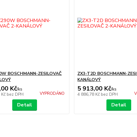
90W BOSCHMANN-ZESILOVAČ
ZX3-T2D BOSCHMANN-ZESI
LOVÝ
KANÁLOVÝ
,00 Kč
5 913,00 Kč
/
ks
/
ks
VYPRODÁNO
V
6 Kč
bez DPH
4 886,78 Kč
bez DPH
Detail
Detail