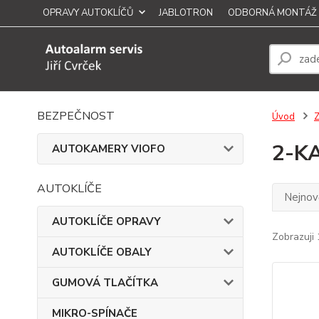
OPRAVY AUTOKLÍČŮ
JABLOTRON
ODBORNÁ MONTÁŽ
BEZPEČNOST
Úvod
2-K
AUTOKAMERY VIOFO
AUTOKLÍČE
Nejnově
AUTOKLÍČE OPRAVY
Zobrazuji 
AUTOKLÍČE OBALY
GUMOVÁ TLAČÍTKA
MIKRO-SPÍNAČE