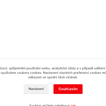
čnost, zpříjemnění používání webu, analytické účely a v případě udělení
y využíváme soubory cookies. Nastavení vlastních preferencí cookies mů
odkazem ve spodní části stránek.
Souhlasím
Nastavení
, Autoalarm servis HK +420608246300
Souhlas můžete odmítnout
zde
.