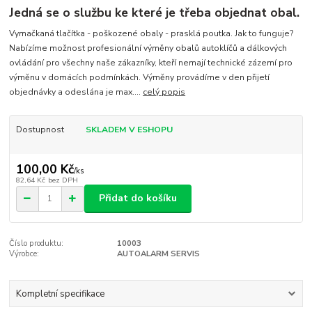
Jedná se o službu ke které je třeba objednat obal.
Vymačkaná tlačítka - poškozené obaly - prasklá poutka. Jak to funguje?
Nabízíme možnost profesionální výměny obalů autoklíčů a dálkových
ovládání pro všechny naše zákazníky, kteří nemají technické zázemí pro
výměnu v domácích podmínkách. Výměny provádíme v den přijetí
objednávky a odeslána je max....
celý popis
Dostupnost
SKLADEM V ESHOPU
100,00 Kč
/
ks
82,64 Kč
bez DPH
Přidat do košíku
Číslo produktu:
10003
Výrobce:
AUTOALARM SERVIS
Kompletní specifikace