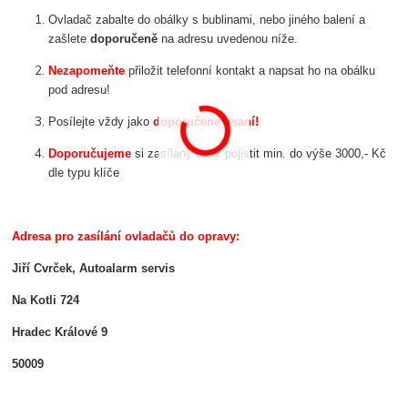
Ovladač zabalte do obálky s bublinami, nebo jiného balení a
zašlete
doporučeně
na adresu uvedenou níže.
Nezapomeňte
přiložit telefonní kontakt a napsat ho na obálku
pod adresu!
Posílejte vždy jako
doporučené psaní!
Doporučujeme
si zasílaný balík pojistit min. do výše 3000,- Kč
dle typu klíče
Adresa pro zasílání ovladačů do opravy:
Jiří Cvrček, Autoalarm servis
Na Kotli 724
Hradec Králové 9
50009