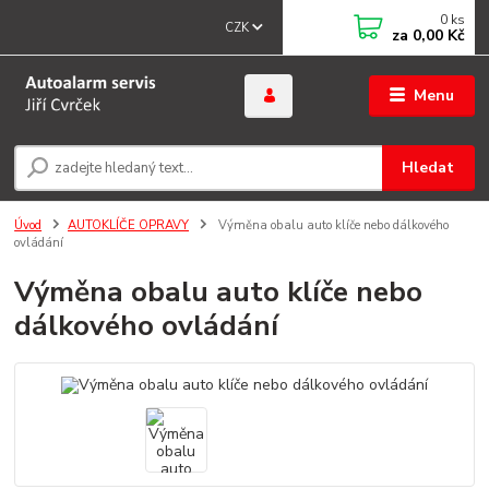
0
ks
CZK
za
0,00 Kč
Menu
Hledat
Úvod
AUTOKLÍČE OPRAVY
Výměna obalu auto klíče nebo dálkového
ovládání
Výměna obalu auto klíče nebo
dálkového ovládání