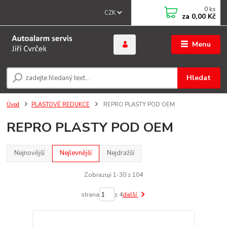
0
ks
CZK
za
0,00 Kč
Menu
Hledat
Úvod
PLASTOVÉ REDUKCE
REPRO PLASTY POD OEM
REPRO PLASTY POD OEM
Nejnovější
Nejlevnější
Nejdražší
Zobrazuji 1-30 z 104
strana
z 4
další