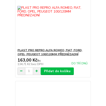
PLAST PRO REPRO ALFA ROMEO, FIAT, FORD,
OPEL, PEUGEOT 100/120MM PŘEDNÍ/ZADNÍ
163,00 Kč
/
ks
DO TŘÍ DNŮ
134,71 Kč
bez DPH
Přidat do košíku