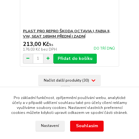
PLAST PRO REPRO ŠKODA OCTAVIA I, FABIA II,
VW, SEAT 165MM PŘEDNÍ I ZADNÍ
213,00 Kč
/
ks
DO TŘÍ DNŮ
176,03 Kč
bez DPH
Přidat do košíku
Načíst další produkty (30)
strana
z 4
další
Pro základní funkčnost, zpříjemnění používání webu, analytické
účely a v případě udělení souhlasu také pro účely cílení reklamy
využíváme soubory cookies. Nastavení vlastních preferencí
cookies můžete kdykoli upravit odkazem ve spodní části stránek.
Souhlasím
Nastavení
Copyright © 1987 - 2022 autoalarmyhk.cz Jiří Cvrček, Autoalarm
servis HK +420608246300