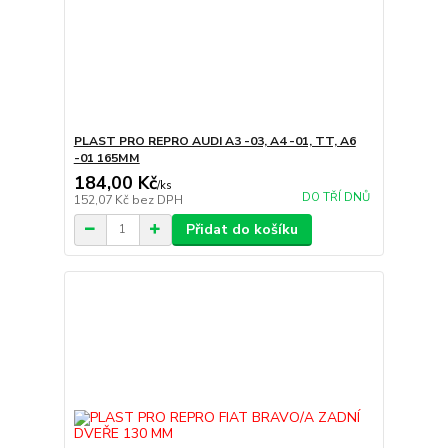
PLAST PRO REPRO AUDI A3 -03, A4 -01, TT, A6
-01 165MM
184,00 Kč
/
ks
DO TŘÍ DNŮ
152,07 Kč
bez DPH
Přidat do košíku