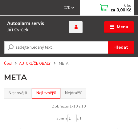
0
ks
CZK
za
0,00 Kč
Menu
Hledat
Úvod
AUTOKLÍČE OBALY
META
META
Nejnovější
Nejlevnější
Nejdražší
Zobrazuji 1-10 z 10
strana
z 1