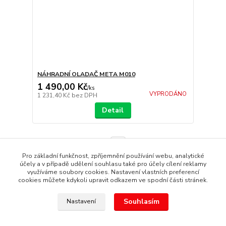
NÁHRADNÍ OLADAČ META M010
1 490,00 Kč
/
ks
VYPRODÁNO
1 231,40 Kč
bez DPH
Detail
strana
z 1
Pro základní funkčnost, zpříjemnění používání webu, analytické
účely a v případě udělení souhlasu také pro účely cílení reklamy
využíváme soubory cookies. Nastavení vlastních preferencí
cookies můžete kdykoli upravit odkazem ve spodní části stránek.
Souhlasím
Nastavení
Copyright © 1987 - 2022 autoalarmyhk.cz Jiří Cvrček, Autoalarm
servis HK +420608246300