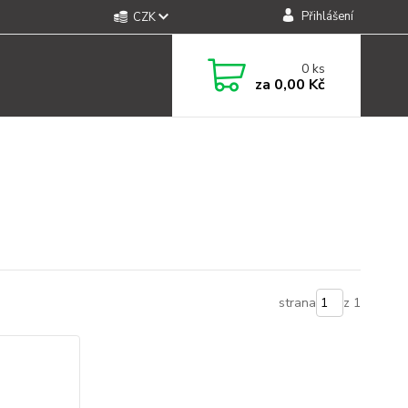
Přihlášení
CZK
0
ks
za
0,00 Kč
strana
z 1