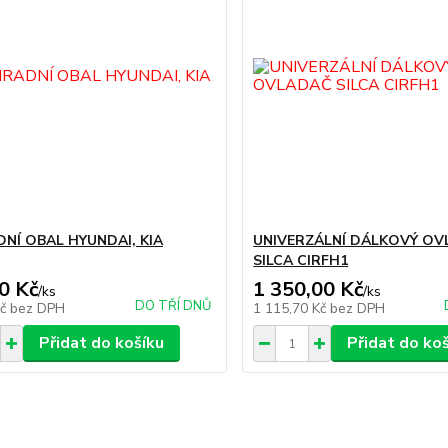
NÍ OBAL HYUNDAI, KIA
UNIVERZÁLNÍ DÁLKOVÝ O
SILCA CIRFH1
0 Kč
1 350,00 Kč
/
ks
/
ks
DO TŘÍ DNŮ
Kč
bez DPH
1 115,70 Kč
bez DPH
Přidat do košíku
Přidat do ko