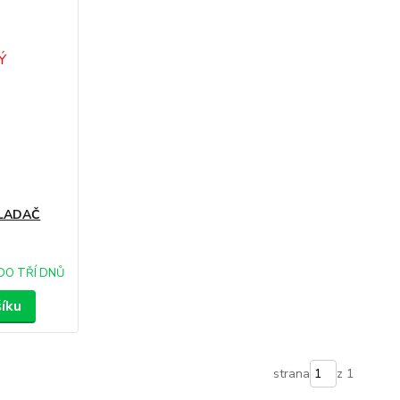
VLADAČ
DO TŘÍ DNŮ
šíku
strana
z 1