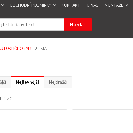
OBCHODNÍ PODMÍNKY
KONTAKT
O NÁS
MONTÁŽE
Hledat
AUTOKLÍČE OBALY
KIA
jší
Nejlevnější
Nejdražší
1-2 z 2