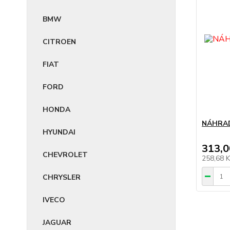
BMW
CITROEN
FIAT
FORD
HONDA
NÁHRAD
HYUNDAI
313,0
CHEVROLET
258,68 
CHRYSLER
IVECO
JAGUAR