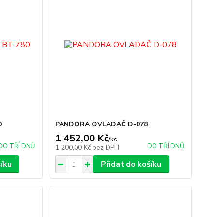
0
PANDORA OVLADAČ D-078
1 452,00 Kč
/
ks
DO TŘÍ DNŮ
DO TŘÍ DNŮ
1 200,00 Kč
bez DPH
šíku
Přidat do košíku