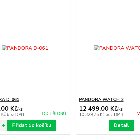
A D-061
PANDORA WATCH 2
,00 Kč
12 499,00 Kč
/
ks
/
ks
DO TŘÍ DNŮ
V
1 Kč
bez DPH
10 329,75 Kč
bez DPH
Přidat do košíku
Detail