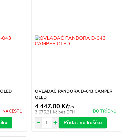
 OLED
OVLADAČ PANDORA D-043 CAMPER
OLED
4 447,00 Kč
/
ks
NA CESTĚ
DO TŘÍ DNŮ
3 675,21 Kč
bez DPH
šíku
Přidat do košíku