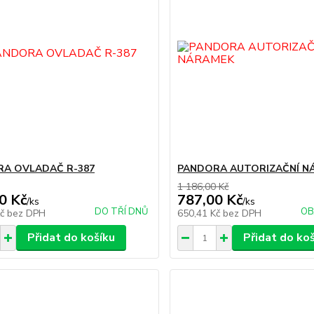
A OVLADAČ R-387
PANDORA AUTORIZAČNÍ N
1 186,00 Kč
0 Kč
787,00 Kč
/
ks
/
ks
DO TŘÍ DNŮ
OB
Kč
bez DPH
650,41 Kč
bez DPH
Přidat do košíku
Přidat do ko