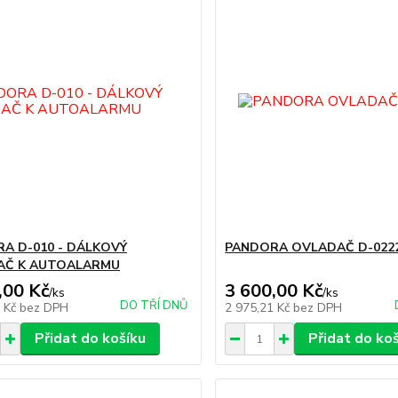
A D-010 - DÁLKOVÝ
PANDORA OVLADAČ D-022
AČ K AUTOALARMU
,00 Kč
3 600,00 Kč
/
ks
/
ks
DO TŘÍ DNŮ
1 Kč
bez DPH
2 975,21 Kč
bez DPH
Přidat do košíku
Přidat do ko