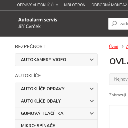
OPRAVY AUTOKLÍČŮ
JABLOTRON
ODBORNÁ MONTÁŽ
BEZPEČNOST
Úvod
OVL
AUTOKAMERY VIOFO
AUTOKLÍČE
Nejnově
AUTOKLÍČE OPRAVY
Zobrazuji 
AUTOKLÍČE OBALY
GUMOVÁ TLAČÍTKA
MIKRO-SPÍNAČE