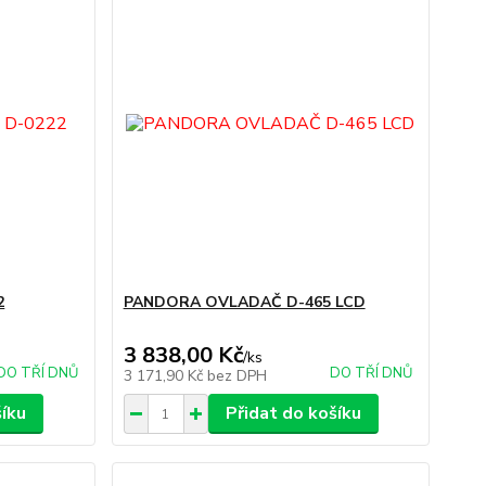
2
PANDORA OVLADAČ D-465 LCD
3 838,00 Kč
/
ks
DO TŘÍ DNŮ
DO TŘÍ DNŮ
3 171,90 Kč
bez DPH
šíku
Přidat do košíku