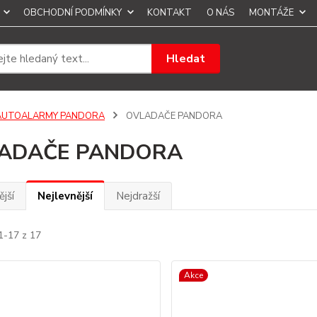
OBCHODNÍ PODMÍNKY
KONTAKT
O NÁS
MONTÁŽE
Hledat
AUTOALARMY PANDORA
OVLADAČE PANDORA
ADAČE PANDORA
jší
Nejlevnější
Nejdražší
1-17 z 17
Akce