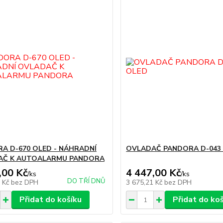
A D-670 OLED - NÁHRADNÍ
OVLADAČ PANDORA D-043
AČ K AUTOALARMU PANDORA
,00 Kč
4 447,00 Kč
/
ks
/
ks
DO TŘÍ DNŮ
7 Kč
bez DPH
3 675,21 Kč
bez DPH
Přidat do košíku
Přidat do ko