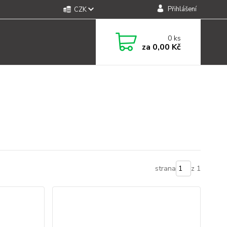
Přihlášení
CZK
0
ks
za
0,00 Kč
strana
z 1