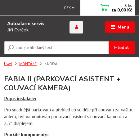
0
ks
CZK
za
0,00 Kč
Menu
Hledat
Úvod
MONTÁŽE
ŠKODA
FABIA II (PARKOVACÍ ASISTENT +
COUVACÍ KAMERA)
Popis instalace:
Pro snadnější parkování a přehled co se děje při couvání za vaším
autem, byl namontován parkovací asistent s couvací kamerou a
3,5" displejem.
Použité komponenty: