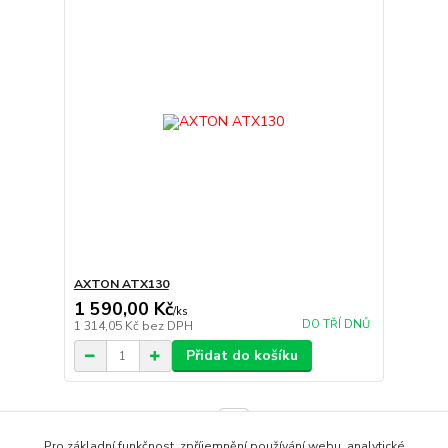
AXTON ATX130
1 590,00 Kč
/
ks
DO TŘÍ DNŮ
1 314,05 Kč
bez DPH
Přidat do košíku
strana
z 1
Pro základní funkčnost, zpříjemnění používání webu, analytické