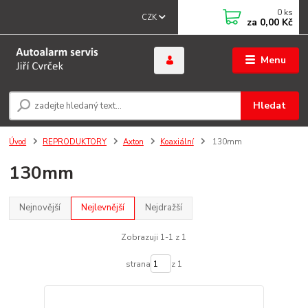
0
ks
CZK
za
0,00 Kč
Menu
Hledat
Úvod
REPRODUKTORY
Axton
Koaxiální
130mm
130mm
Nejnovější
Nejlevnější
Nejdražší
Zobrazuji 1-1 z 1
strana
z 1